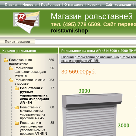
Главная
|
Новости
|
Прайс-лист
|
О магазине
|
Корзина
|
Сайт компании
|
Магазин рольставней
тел. (495) 778 6509. Сайт перее
rolstavni.shop
Поиск товаров
Каталог рольставен
Рольставни на окна AR 45 N 3000 x 2000 ПИМ
Главная
/
Рольставни по назначению
/
Рольстав
Рольставни по
850
окна из профиля AR 45N
назначению
Рольставни
56
30 569.00руб.
сантехнические для
туалета
Рольставни на окна
253
в москве
Рольставни с
77
ручным
управлением на
окна из профиля
AR 45N
Рольставни с
88
механическим
управлением из
профиля AR 45
Рольставни с
88
электрическим
управлением из
профиля AR 45 N