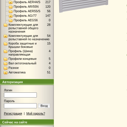
Профиль AER44/S
217
Профиль AR/55N
120
Профиль AER55/S
56
Профиль AG/77
147
Профиль AEG56
0
Комплектующие для
28
рольставней общего
назначения
Комплектующие для
54
рольставней по назначению
Короба защитные и
15
Крышки боковые
Профиль (Шина)
4
направляющая
Профили концевые
5
Вал октогональный
4
Разное
0
Автоматика
51
Авторизация
Логин
Пароль
Вход
Регистрация
|
Мой пароль?
Сейчас на сайте