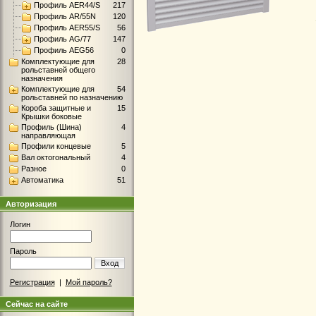
Профиль AER44/S
217
Профиль AR/55N
120
Профиль AER55/S
56
Профиль AG/77
147
Профиль AEG56
0
Комплектующие для
28
рольставней общего
назначения
Комплектующие для
54
рольставней по назначению
Короба защитные и
15
Крышки боковые
Профиль (Шина)
4
направляющая
Профили концевые
5
Вал октогональный
4
Разное
0
Автоматика
51
Авторизация
Логин
Пароль
Вход
Регистрация
|
Мой пароль?
Сейчас на сайте