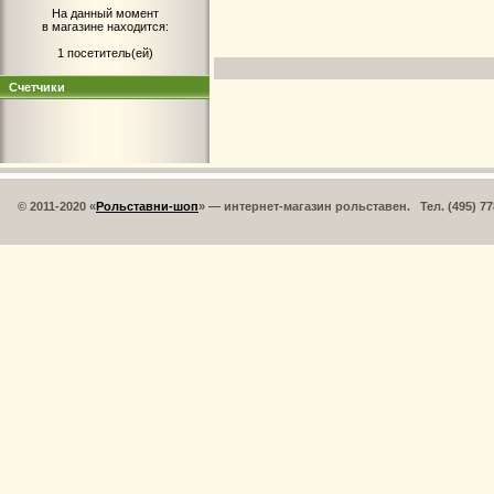
На данный момент
в магазине находится:
1 посетитель(ей)
Счетчики
© 2011-2020 «
Рольставни-шоп
» — интернет-магазин рольставен. Тел. (495) 77