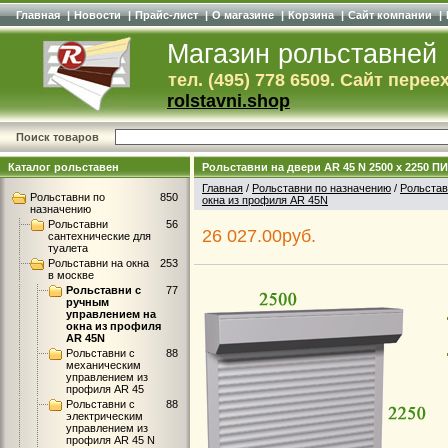
Главная
|
Новости
|
Прайс-лист
|
О магазине
|
Корзина
|
Сайт компании
|
Магазин рольставней
тел. (495) 778 6509. Сайт перее
rolstavni.shop
Поиск товаров
Каталог рольставен
Рольставни на двери AR 45 N 2500 x 2250 П
Главная
/
Рольставни по назначению
/
Рольстав
Рольставни по
850
окна из профиля AR 45N
назначению
Рольставни
56
26 027.00руб.
сантехнические для
туалета
Рольставни на окна
253
в москве
Рольставни с
77
ручным
управлением на
окна из профиля
AR 45N
Рольставни с
88
механическим
управлением из
профиля AR 45
Рольставни с
88
электрическим
управлением из
профиля AR 45 N