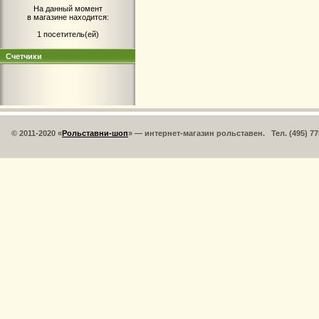
На данный момент
в магазине находится:
1 посетитель(ей)
Счетчики
© 2011-2020 «
Рольставни-шоп
» — интернет-магазин рольставен. Тел. (495) 77