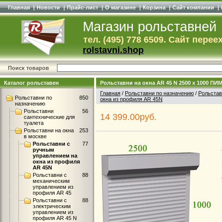
Главная
|
Новости
|
Прайс-лист
|
О магазине
|
Корзина
|
Сайт компании
|
Магазин рольставней
тел. (495) 778 6509. Сайт перее
rolstavni.shop
Поиск товаров
Каталог рольставен
Рольставни на окна AR 45 N 2500 x 1000 ПИМ
Главная
/
Рольставни по назначению
/
Рольстав
Рольставни по
850
окна из профиля AR 45N
назначению
Рольставни
56
14 399.00руб.
сантехнические для
туалета
Рольставни на окна
253
в москве
Рольставни с
77
ручным
управлением на
окна из профиля
AR 45N
Рольставни с
88
механическим
управлением из
профиля AR 45
Рольставни с
88
электрическим
управлением из
профиля AR 45 N