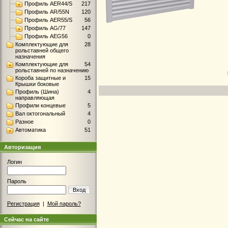
Профиль AER44/S
217
Профиль AR/55N
120
Профиль AER55/S
56
Профиль AG/77
147
Профиль AEG56
0
Комплектующие для
28
рольставней общего
назначения
Комплектующие для
54
рольставней по назначению
Короба защитные и
15
Крышки боковые
Профиль (Шина)
4
направляющая
Профили концевые
5
Вал октогональный
4
Разное
0
Автоматика
51
Авторизация
Логин
Пароль
Вход
Регистрация
|
Мой пароль?
Сейчас на сайте