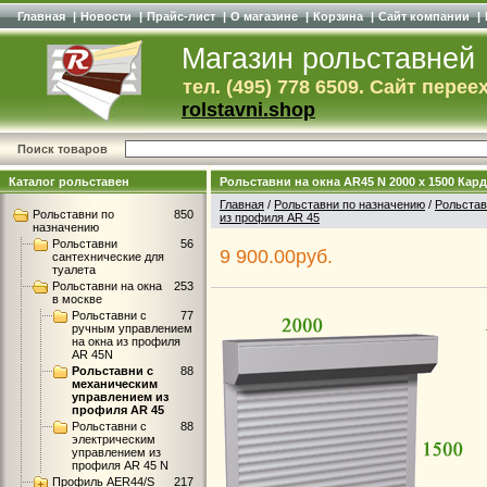
Главная
|
Новости
|
Прайс-лист
|
О магазине
|
Корзина
|
Сайт компании
|
Магазин рольставней
тел. (495) 778 6509. Сайт перее
rolstavni.shop
Поиск товаров
Каталог рольставен
Рольставни на окна AR45 N 2000 x 1500 Кар
Главная
/
Рольставни по назначению
/
Рольстав
Рольставни по
850
из профиля AR 45
назначению
Рольставни
56
9 900.00руб.
сантехнические для
туалета
Рольставни на окна
253
в москве
Рольставни с
77
ручным управлением
на окна из профиля
AR 45N
Рольставни с
88
механическим
управлением из
профиля AR 45
Рольставни с
88
электрическим
управлением из
профиля AR 45 N
Профиль AER44/S
217