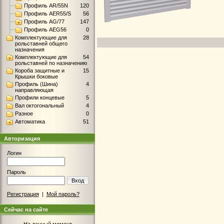
Профиль AR/55N
120
Профиль AER55/S
56
Профиль AG/77
147
Профиль AEG56
0
Комплектующие для
28
рольставней общего
назначения
Комплектующие для
54
рольставней по назначению
Короба защитные и
15
Крышки боковые
Профиль (Шина)
4
направляющая
Профили концевые
5
Вал октогональный
4
Разное
0
Автоматика
51
Авторизация
Логин
Пароль
Вход
Регистрация
|
Мой пароль?
Сейчас на сайте