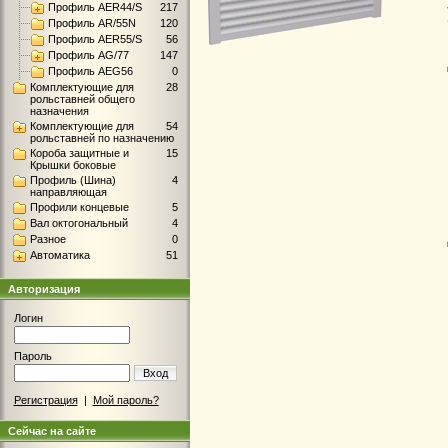
Профиль AER44/S
217
Профиль AR/55N
120
Профиль AER55/S
56
Профиль AG/77
147
Профиль AEG56
0
Комплектующие для
28
рольставней общего
назначения
Комплектующие для
54
рольставней по назначению
Короба защитные и
15
Крышки боковые
Профиль (Шина)
4
направляющая
Профили концевые
5
Вал октогональный
4
Разное
0
Автоматика
51
Авторизация
Логин
Пароль
Вход
Регистрация
|
Мой пароль?
Сейчас на сайте