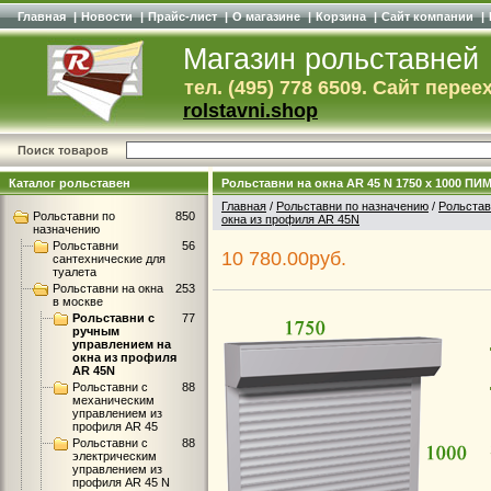
Главная
|
Новости
|
Прайс-лист
|
О магазине
|
Корзина
|
Сайт компании
|
Магазин рольставней
тел. (495) 778 6509. Сайт перее
rolstavni.shop
Поиск товаров
Каталог рольставен
Рольставни на окна AR 45 N 1750 x 1000 ПИМ
Главная
/
Рольставни по назначению
/
Рольстав
Рольставни по
850
окна из профиля AR 45N
назначению
Рольставни
56
10 780.00руб.
сантехнические для
туалета
Рольставни на окна
253
в москве
Рольставни с
77
ручным
управлением на
окна из профиля
AR 45N
Рольставни с
88
механическим
управлением из
профиля AR 45
Рольставни с
88
электрическим
управлением из
профиля AR 45 N