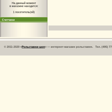
На данный момент
в магазине находится:
1 посетитель(ей)
Счетчики
© 2011-2020 «
Рольставни-шоп
» — интернет-магазин рольставен. Тел. (495) 77