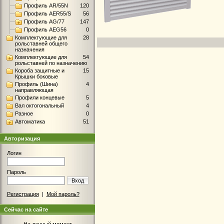
Профиль AR/55N
120
Профиль AER55/S
56
Профиль AG/77
147
Профиль AEG56
0
Комплектующие для
28
рольставней общего
назначения
Комплектующие для
54
рольставней по назначению
Короба защитные и
15
Крышки боковые
Профиль (Шина)
4
направляющая
Профили концевые
5
Вал октогональный
4
Разное
0
Автоматика
51
Авторизация
Логин
Пароль
Вход
Регистрация
|
Мой пароль?
Сейчас на сайте