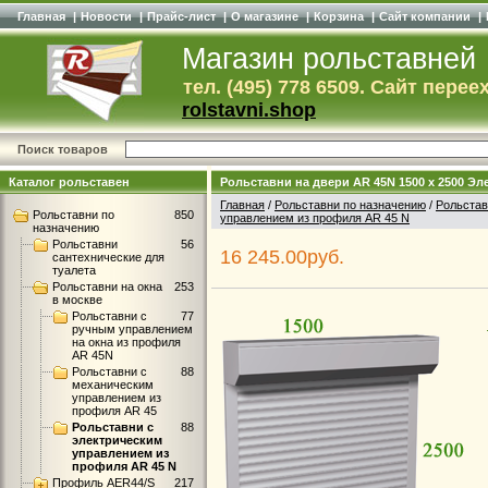
Главная
|
Новости
|
Прайс-лист
|
О магазине
|
Корзина
|
Сайт компании
|
Магазин рольставней
тел. (495) 778 6509. Сайт перее
rolstavni.shop
Поиск товаров
Каталог рольставен
Рольставни на двери AR 45N 1500 x 2500 Э
Главная
/
Рольставни по назначению
/
Рольстав
Рольставни по
850
управлением из профиля AR 45 N
назначению
Рольставни
56
16 245.00руб.
сантехнические для
туалета
Рольставни на окна
253
в москве
Рольставни с
77
ручным управлением
на окна из профиля
AR 45N
Рольставни с
88
механическим
управлением из
профиля AR 45
Рольставни с
88
электрическим
управлением из
профиля AR 45 N
Профиль AER44/S
217