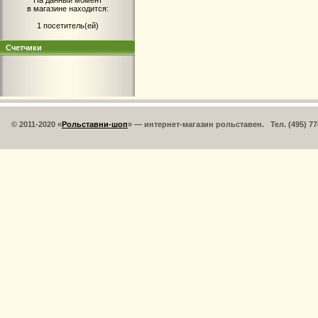
На данный момент
в магазине находится:
1 посетитель(ей)
Счетчики
© 2011-2020 «
Рольставни-шоп
» — интернет-магазин рольставен. Тел. (495) 77