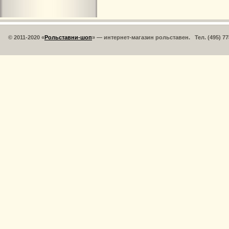
© 2011-2020 «
Рольставни-шоп
» — интернет-магазин рольставен. Тел. (495) 77