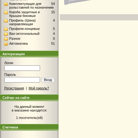
Комплектующие для
54
рольставней по назначению
Короба защитные и
15
Крышки боковые
Профиль (Шина)
4
направляющая
Профили концевые
5
Вал октогональный
4
Разное
0
Автоматика
51
Авторизация
Логин
Пароль
Вход
Регистрация
|
Мой пароль?
Сейчас на сайте
На данный момент
в магазине находится:
1 посетитель(ей)
Счетчики