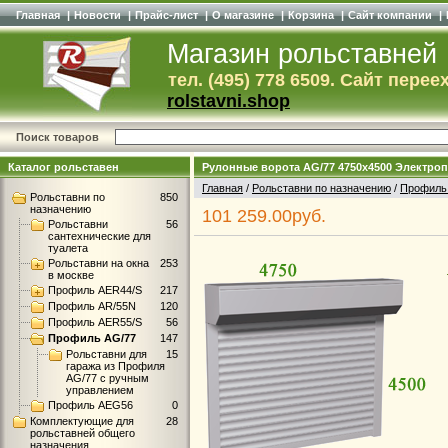
Главная
|
Новости
|
Прайс-лист
|
О магазине
|
Корзина
|
Сайт компании
|
Магазин рольставней
тел. (495) 778 6509. Сайт перее
rolstavni.shop
Поиск товаров
Каталог рольставен
Рулонные ворота AG/77 4750x4500 Электро
Главная
/
Рольставни по назначению
/
Профиль
Рольставни по
850
назначению
101 259.00руб.
Рольставни
56
сантехнические для
туалета
Рольставни на окна
253
в москве
Профиль AER44/S
217
Профиль AR/55N
120
Профиль AER55/S
56
Профиль AG/77
147
Рольставни для
15
гаража из Профиля
AG/77 с ручным
управлением
Профиль AEG56
0
Комплектующие для
28
рольставней общего
назначения