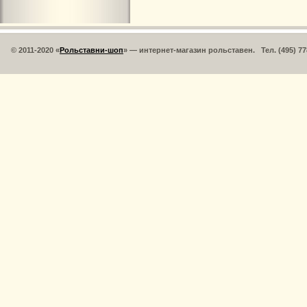
© 2011-2020 «
Рольставни-шоп
» — интернет-магазин рольставен. Тел. (495) 77