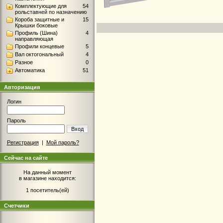
Комплектующие для
54
рольставней по назначению
Короба защитные и
15
Крышки боковые
Профиль (Шина)
4
направляющая
Профили концевые
5
Вал октогональный
4
Разное
0
Автоматика
51
Авторизация
Логин
Пароль
Вход
Регистрация
|
Мой пароль?
Сейчас на сайте
На данный момент
в магазине находится:
1 посетитель(ей)
Счетчики