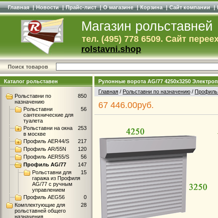
Главная
|
Новости
|
Прайс-лист
|
О магазине
|
Корзина
|
Сайт компании
|
Магазин рольставней
тел. (495) 778 6509. Сайт перее
rolstavni.shop
Поиск товаров
Каталог рольставен
Рулонные ворота AG/77 4250x3250 Электро
Главная
/
Рольставни по назначению
/
Профиль
Рольставни по
850
назначению
67 446.00руб.
Рольставни
56
сантехнические для
туалета
Рольставни на окна
253
в москве
Профиль AER44/S
217
Профиль AR/55N
120
Профиль AER55/S
56
Профиль AG/77
147
Рольставни для
15
гаража из Профиля
AG/77 с ручным
управлением
Профиль AEG56
0
Комплектующие для
28
рольставней общего
назначения