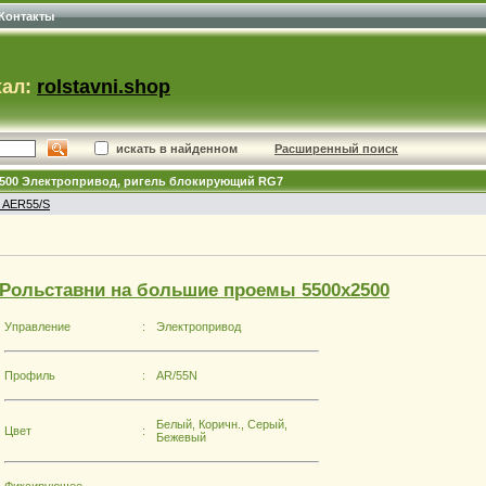
Контакты
хал:
rolstavni.shop
искать в найденном
Расширенный поиск
x2500 Электропривод, ригель блокирующий RG7
 AER55/S
Рольставни на большие проемы 5500х2500
Управление
:
Электропривод
Профиль
:
AR/55N
Белый, Коричн., Серый,
Цвет
:
Бежевый