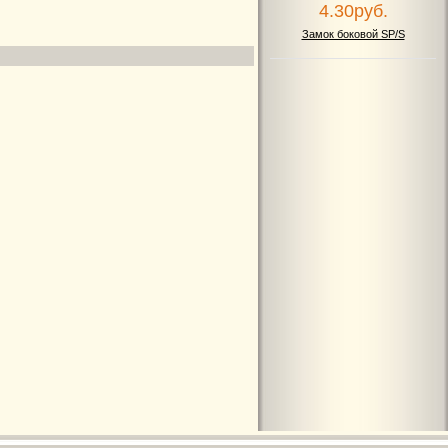
4.30руб.
Замок боковой SP/S
50.00руб.
Пружина тяговая SS1301
8.00руб.
Стопор ST40