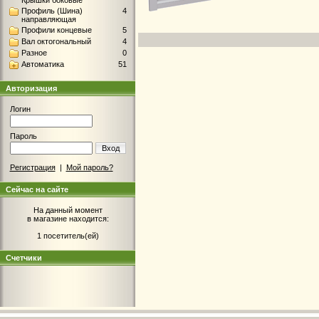
Крышки боковые
Профиль (Шина)
4
направляющая
Профили концевые
5
Вал октогональный
4
Разное
0
Автоматика
51
Авторизация
Логин
Пароль
Вход
Регистрация
|
Мой пароль?
Сейчас на сайте
На данный момент
в магазине находится:
1 посетитель(ей)
Счетчики