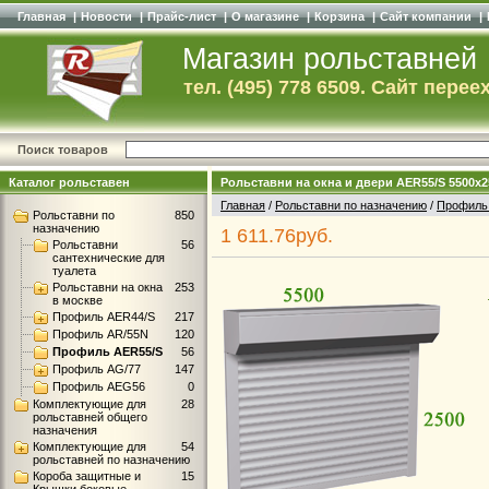
Главная
|
Новости
|
Прайс-лист
|
О магазине
|
Корзина
|
Сайт компании
|
Магазин рольставней
тел. (495) 778 6509. Сайт перее
Поиск товаров
Каталог рольставен
Рольставни на окна и двери AER55/S 5500
Главная
/
Рольставни по назначению
/
Профиль
Рольставни по
850
назначению
1 611.76руб.
Рольставни
56
сантехнические для
туалета
Рольставни на окна
253
в москве
Профиль AER44/S
217
Профиль AR/55N
120
Профиль AER55/S
56
Профиль AG/77
147
Профиль AEG56
0
Комплектующие для
28
рольставней общего
назначения
Комплектующие для
54
рольставней по назначению
Короба защитные и
15