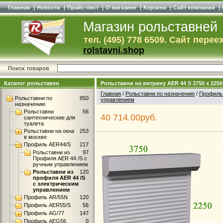
Главная
|
Новости
|
Прайс-лист
|
О магазине
|
Корзина
|
Сайт компании
|
Магазин рольставней
тел. (495) 778 6509. Сайт перее
rolstavni.shop
Поиск товаров
Каталог рольставен
Рольставни на витрину AER 44 S 3750 x 22
Главная
/
Рольставни по назначению
/
Профиль
Рольставни по
850
управлением
назначению
Рольставни
56
40 714.00руб.
сантехнические для
туалета
Рольставни на окна
253
в москве
Профиль AER44/S
217
Рольставни из
97
Профиля AER 44 /S с
ручным управлением
Рольставни из
120
профиля AER 44 /S
с электрическим
управлением
Профиль AR/55N
120
Профиль AER55/S
56
Профиль AG/77
147
Профиль AEG56
0