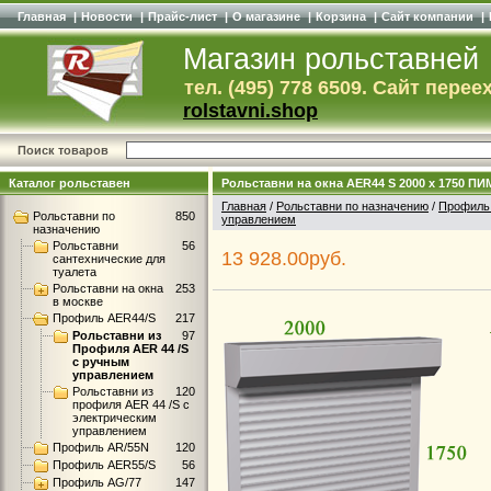
Главная
|
Новости
|
Прайс-лист
|
О магазине
|
Корзина
|
Сайт компании
|
Магазин рольставней
тел. (495) 778 6509. Сайт перее
rolstavni.shop
Поиск товаров
Каталог рольставен
Рольставни на окна AER44 S 2000 x 1750 ПИ
Главная
/
Рольставни по назначению
/
Профиль
Рольставни по
850
управлением
назначению
Рольставни
56
13 928.00руб.
сантехнические для
туалета
Рольставни на окна
253
в москве
Профиль AER44/S
217
Рольставни из
97
Профиля AER 44 /S
с ручным
управлением
Рольставни из
120
профиля AER 44 /S с
электрическим
управлением
Профиль AR/55N
120
Профиль AER55/S
56
Профиль AG/77
147