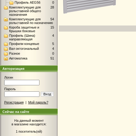
Профиль AEG56
0
Комплектующие для
28
рольставней общего
назначения
Комплектующие для
54
рольставней по назначению
Короба защитные и
15
Крышки боковые
Профиль (Шина)
4
направляющая
Профили концевые
5
Вал октогональный
4
Разное
0
Автоматика
51
Авторизация
Логин
Пароль
Вход
Регистрация
|
Мой пароль?
Сейчас на сайте
На данный момент
в магазине находится:
1 посетитель(ей)