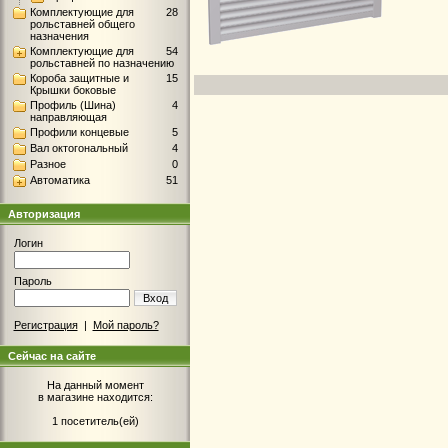
Комплектующие для
28
рольставней общего
назначения
Комплектующие для
54
рольставней по назначению
Короба защитные и
15
Крышки боковые
Профиль (Шина)
4
направляющая
Профили концевые
5
Вал октогональный
4
Разное
0
Автоматика
51
Авторизация
Логин
Пароль
Вход
Регистрация
|
Мой пароль?
Сейчас на сайте
На данный момент
в магазине находится:
1 посетитель(ей)