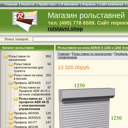
Главная
|
Новости
|
Прайс-лист
|
О магазине
|
Корзина
|
Сайт компании
|
Магазин рольставней
тел. (495) 778 6509. Сайт перее
rolstavni.shop
Поиск товаров
Каталог рольставен
Рольставни на окна AER44 S 1250 x 1250 Э
Главная
/
Рольставни по назначению
/
Профиль
Рольставни по
850
управлением
назначению
Рольставни
56
13 320.00руб.
сантехнические для
туалета
Рольставни на окна
253
в москве
Профиль AER44/S
217
Рольставни из
97
Профиля AER 44 /S с
ручным управлением
Рольставни из
120
профиля AER 44 /S
с электрическим
управлением
Профиль AR/55N
120
Профиль AER55/S
56
Профиль AG/77
147
Профиль AEG56
0