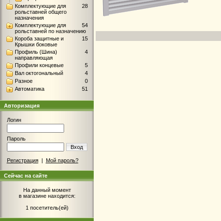
Комплектующие для
28
рольставней общего
назначения
Комплектующие для
54
рольставней по назначению
Короба защитные и
15
Крышки боковые
Профиль (Шина)
4
направляющая
Профили концевые
5
Вал октогональный
4
Разное
0
Автоматика
51
Авторизация
Логин
Пароль
Вход
Регистрация
|
Мой пароль?
Сейчас на сайте
На данный момент
в магазине находится:
1 посетитель(ей)