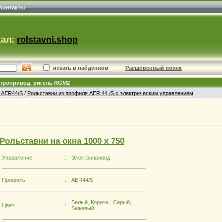
Контакты
хал:
rolstavni.shop
искать в найденном
Расширенный поиск
ектропривод, ригель RGM2
 AER44/S
/
Рольставни из профиля AER 44 /S с электрическим управлением
Рольставни на окна 1000 х 750
Управление
:
Электропривод
Профиль
:
AER44/S
Белый, Коричн., Серый,
Цвет
:
Бежевый