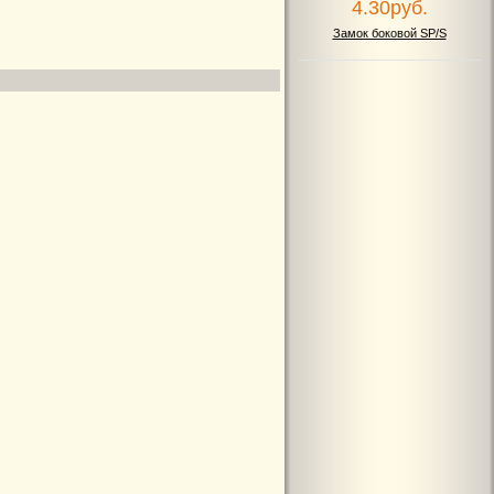
Замок боковой SP/S
50.00руб.
Пружина тяговая SS1301
8.00руб.
Стопор ST40